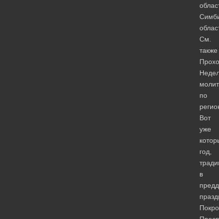
облас
Симби
облас
См.
также
Прох
Неде
моли
по
регио
Вот
уже
котор
год,
тради
в
предд
празд
Покро
Пресв