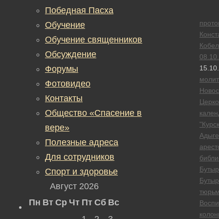
Победная Пасха
прото
Обучение
Конст
Обучение священников
Кобел
Обсуждение
08.10
Форумы
15.10
моли
Фотовидео
Новос
Контакты
Церк
Общество «Спасение в
кален
"Курск
вере»
Адыге
Полезные адреса
арест
Для сотрудников
библи
Бутыр
Спорт и здоровье
Бутыр
Август 2026
тюрь
Пн
Вт
Ср
Чт
Пт
Сб
Вс
Воспи
колон
1
2
3