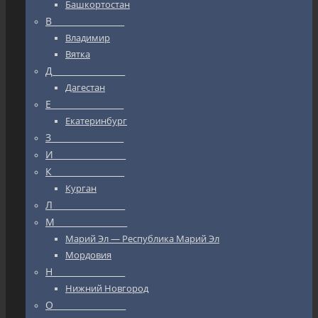
Башкортостан
В_________________
Владимир
Вятка
Д_________________
Дагестан
Е_________________
Екатеринбург
З_________________
И_________________
К_________________
Курган
Л_________________
М_________________
Марий Эл — Республика Марий Эл
Мордовия
Н_________________
Нижний Новгород
О_________________