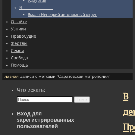
Удмуртия
Я_________________
Ямало-Ненецкий автономный округ
О сайте
Узники
ПравоСудие
Жертвы
Семьи
Свобода
Помощь
Главная
Записи с метками "Саратовская митрополия"
Что искать:
В
Поиск
де
Вход для
зарегистрированных
Пр
пользователей