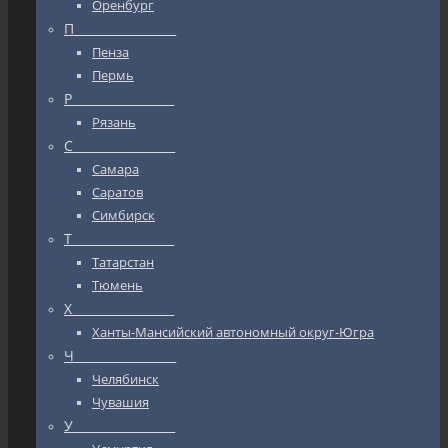
Оренбург
П_________________
Пенза
Пермь
Р_________________
Рязань
С_________________
Самара
Саратов
Симбирск
Т_________________
Татарстан
Тюмень
Х_________________
Ханты-Мансийский автономный округ-Югра
Ч_________________
Челябинск
Чувашия
У_________________