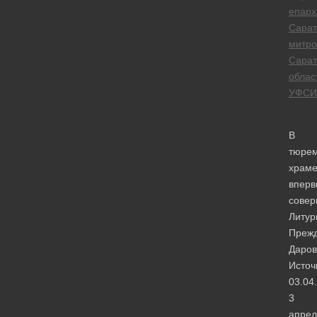
епарх
Сарат
митро
Сарат
облас
УФСИ
В
тюре
храм
вперв
сове
Литур
Преж
Даров
Источ
03.04
3
апрел