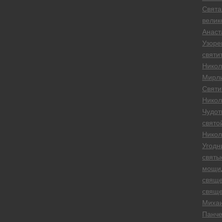
Свята
велик
Анаст
Узоре
святи
Никол
Мирли
Святи
Никол
Чудот
свято
Никол
Угодн
святы
мощи
свяще
свяще
Миха
Панче