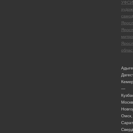
УФСИ
худож
самод
Яросл
Яросл
митро
Яросл
облас
Адыге
Дагес
Кеме
—
Кузба
Москв
Новго
Омск,
Сарат
Сверд