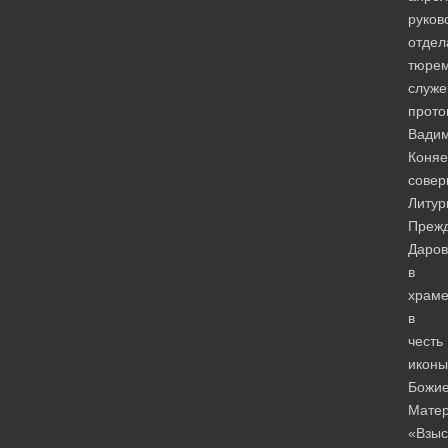
руков
отдел
тюрем
служе
прото
Вади
Коняе
сове
Литур
Преж
Даров
в
храм
в
честь
иконы
Божи
Мате
«Взыс