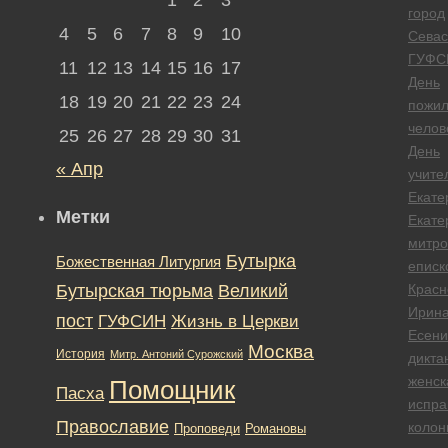
город
4
5
6
7
8
9
10
Севас
ГУФС
11
12
13
14
15
16
17
День
18
19
20
21
22
23
24
пожил
челов
25
26
27
28
29
30
31
День
« Апр
учите
Екате
Метки
Екате
митро
Бутырка
Божественная Литургия
еписк
Бутырская тюрьма
Великий
Красн
Ирин
пост
ГУФСИН
Жизнь в Церкви
Есени
Москва
История
Митр. Антоний Сурожский
дикта
женск
Помощник
Пасха
испра
Православие
колон
Романовы
Проповеди