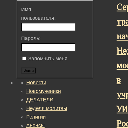
Се
Имя
пользователя:
тр
на
Пароль:
Не
Запомнить меня
мо
Войти
в
Новости
Новомученики
уч
ДЕЛАТЕЛИ
УИ
Неделя молитвы
Религии
Ро
Анонсы