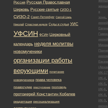
женщ
Русская Православная
Россия
женщ
Церковь
Русские святые
СИЗО-1
в
СИЗО-2
зоне
,
Санкт-Петербург
Святой Царь
иерей
УИС
Суды и судьи
Николай
Страстная неделя
Евген
УФСИН
Гаври
Церковный
ФСИН
иерей
неделя молитвы
календарь
Миха
Панче
новомученики
иеро
организации работы
Евсев
(Арха
верующими
почитание
ИК-17
ИК-4
,
права человека
новомучеников
ИК-5
,
правосудие
проповедь
преступление
ИК-6
,
протоиерей Константин Кобелев
ИК-8
,
ИК-9
,
ресоциализация
реадаптация
икона