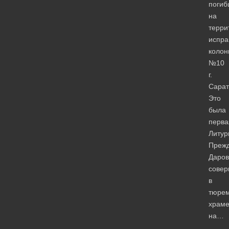
погиб
на
терри
испра
колон
№10
г.
Сарат
Это
была
перва
Литур
Преж
Даров
сове
в
тюре
храм
на…