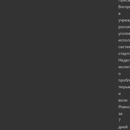
Богор
в
учреж
росси
уголо
испол
систе
старт
Неде
моли
о
пробл
тюрь
и
воли.
Ровно
за
7
дней